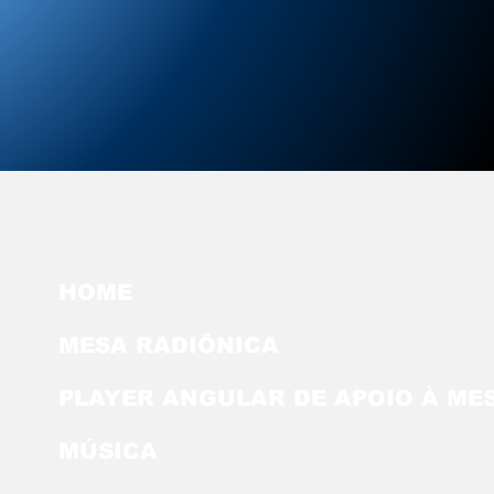
HOME
MESA RADIÔNICA
PLAYER ANGULAR DE APOIO À ME
MÚSICA