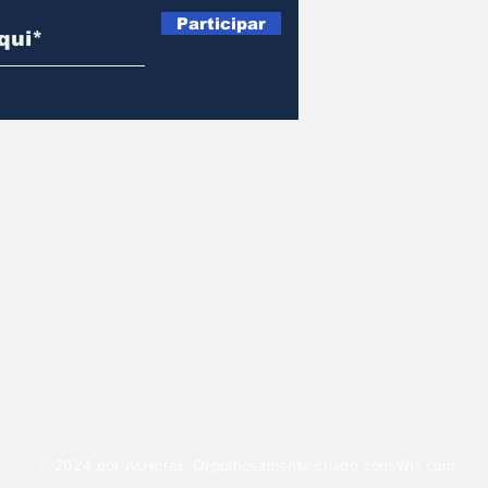
Participar
© 2024 por AsHoras. Orgulhosamente criado com
Wix.com