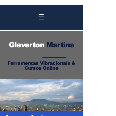
Gleverton
Martins
Ferramentas Vibracionais &
Cursos Online