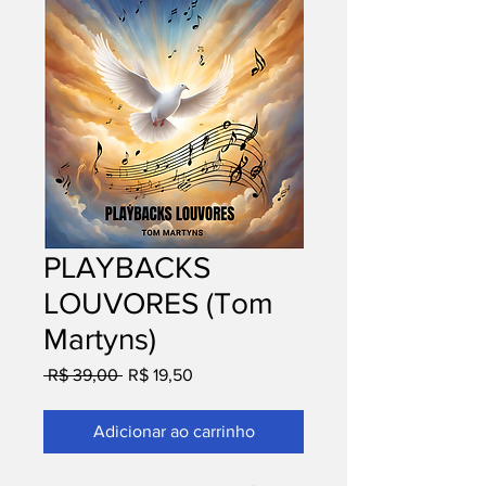
PLAYBACKS
LOUVORES (Tom
Martyns)
Preço
Preço
 R$ 39,00 
R$ 19,50
normal
promocional
Adicionar ao carrinho