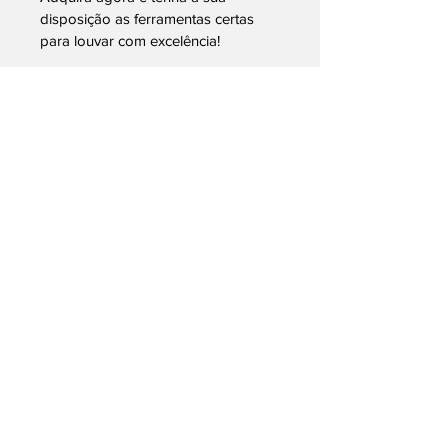
disposição as ferramentas certas 
para louvar com excelência!
ESPECEFICAÇÕES
TÉCNICAS
Todos os arquivos estão em formato 
compactado e precisam ser 
descompactadas após o download.
No momento você terá acesso aos 
seguintes playbacks:
VOAREI (PLAYBACK)
Receba nossas
DESCANSAREI (PLAYBACK)
atualizações
ORAÇÃO PELA FAMÍLIA 
(PLAYBACK)
DEUS (PLAYBACK-VOZ DA 
VERDADE)
PAI NOSSO (PLAYBACK-
Participar
PADRE MARCELO ROSSI)
RAZÃO DA MINHA VIDA 